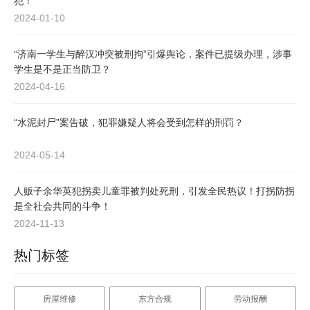
犯！
2024-01-10
“济南一学生与醉汉冲突被刑拘”引爆舆论，案件已提级办理，涉事
学生是不是正当防卫？
2024-04-16
“水泥封尸”案告破，犯罪嫌疑人将会受到怎样的刑罚？
2024-05-14
人贩子余华英犯拐卖儿童罪被判处死刑，引发全民热议！打拐防拐
是全社会共同的斗争！
2024-11-13
热门标签
房屋维修
东方合规
劳动报酬