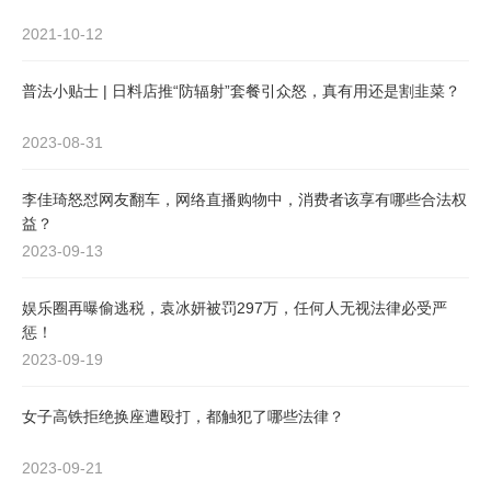
2021-10-12
普法小贴士 | 日料店推“防辐射”套餐引众怒，真有用还是割韭菜？
2023-08-31
李佳琦怒怼网友翻车，网络直播购物中，消费者该享有哪些合法权
益？
2023-09-13
娱乐圈再曝偷逃税，袁冰妍被罚297万，任何人无视法律必受严
惩！
2023-09-19
女子高铁拒绝换座遭殴打，都触犯了哪些法律？
2023-09-21