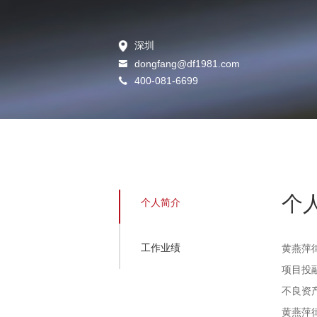
深圳
dongfang@df1981.com
400-081-6699
个
个人简介
工作业绩
黄燕萍
项目投
不良资
黄燕萍