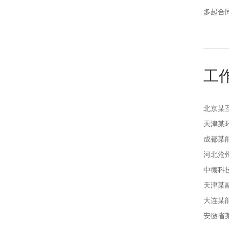
多起合
工
北京某
天津某
成都某
河北沧
中德科
天津某
大连某
安徽省